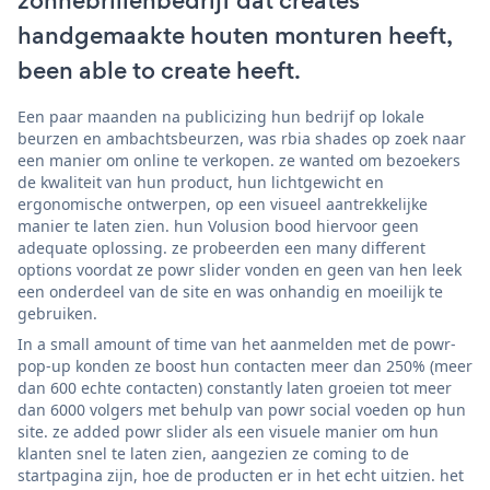
zonnebrillenbedrijf dat creates
handgemaakte houten monturen heeft,
been able to create heeft.
Een paar maanden na publicizing hun bedrijf op lokale
beurzen en ambachtsbeurzen, was rbia shades op zoek naar
een manier om online te verkopen. ze wanted om bezoekers
de kwaliteit van hun product, hun lichtgewicht en
ergonomische ontwerpen, op een visueel aantrekkelijke
manier te laten zien. hun Volusion bood hiervoor geen
adequate oplossing. ze probeerden een many different
options voordat ze powr slider vonden en geen van hen leek
een onderdeel van de site en was onhandig en moeilijk te
gebruiken.
In a small amount of time van het aanmelden met de powr-
pop-up konden ze boost hun contacten meer dan 250% (meer
dan 600 echte contacten) constantly laten groeien tot meer
dan 6000 volgers met behulp van powr social voeden op hun
site. ze added powr slider als een visuele manier om hun
klanten snel te laten zien, aangezien ze coming to de
startpagina zijn, hoe de producten er in het echt uitzien. het