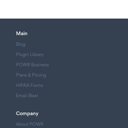
Main
Blog
Plugin Library
POWR Business
Plans & Pricing
HIPAA Forms
Email Blast
Company
About POWR