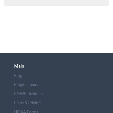
Main
Blog
Plugin Library
POWR Business
Plans & Pricing
HIPAA Forms