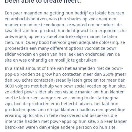
been able to create heeft.
Een paar maanden na getting hun bedrijf op lokale beurzen
en ambachtsbeurzen, was rbia shades op zoek naar een
manier om online te verkopen. ze wanted om bezoekers de
kwaliteit van hun product, hun lichtgewicht en ergonomische
ontwerpen, op een visueel aantrekkelijke manier te laten
zien. hun jQuery bood hiervoor geen adequate oplossing. ze
probeerden een many different options voordat ze powr
slider vonden en geen van hen leek een onderdeel van de
site en was onhandig en moeilijk te gebruiken.
In a small amount of time van het aanmelden met de powr-
pop-up konden ze grow hun contacten meer dan 250% (meer
dan 600 echte contacten) steadily laten groeien tot meer dan
6000 volgers met behulp van powr social voeden op hun site.
ze added powr slider als een visuele manier om hun klanten
snel te laten zien, aangezien ze coming to de startpagina
zijn, hoe de producten er in het echt uitzien. het laat hun
producten goed zien en gaf klanten naadloos een geweldige
ervaring op locatie. in feite discovered dat bezoekers die
interactie hadden met powr-apps op hun site, 2,5 keer langer
betrokken waren dan enige andere persoon op hun site.