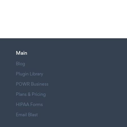
Main
Blog
Plugin Library
POWR Business
Plans & Pricing
HIPAA Forms
Email Blast