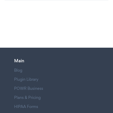
Main
Blog
Plugin Library
POWR Business
Plans & Pricing
HIPAA Forms