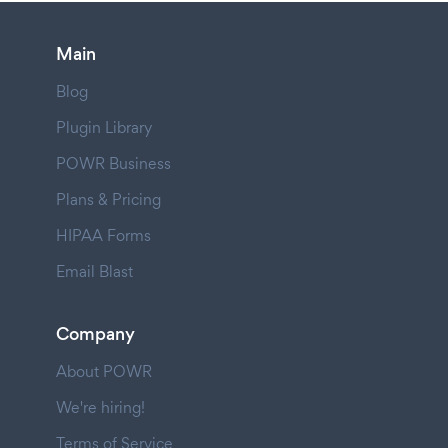
Main
Blog
Plugin Library
POWR Business
Plans & Pricing
HIPAA Forms
Email Blast
Company
About POWR
We're hiring!
Terms of Service