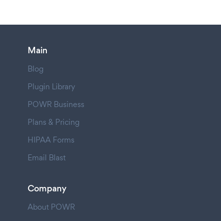
Main
Blog
Plugin Library
POWR Business
Plans & Pricing
HIPAA Forms
Email Blast
Company
About POWR