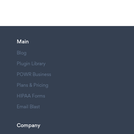
Main
Blog
Plugin Library
POWR Business
Plans & Pricing
HIPAA Forms
Email Blast
Company