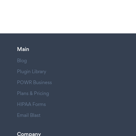
Main
Blog
Plugin Library
POWR Business
Plans & Pricing
HIPAA Forms
Email Blast
Company