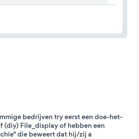
mmige bedrijven try eerst een doe-het-
lf (diy) File_display of hebben een
echie" die beweert dat hij/zij a