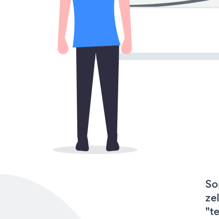
So
ze
"t