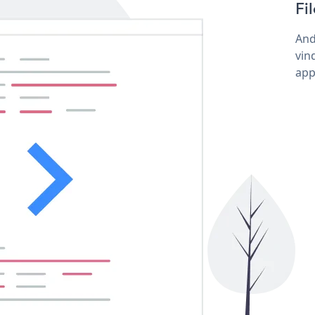
Fi
And
vin
app