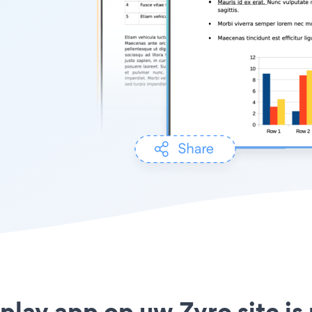
splay app op uw Zyro site i