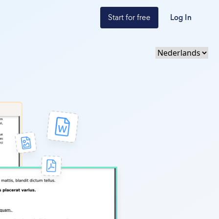
Start for free
Log In