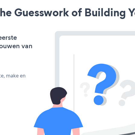
he Guesswork of Building Y
eerste
bouwen van
te, make en