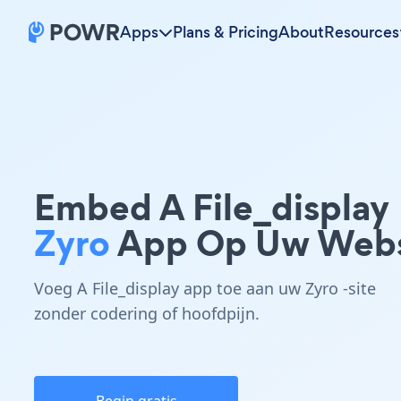
Apps
Plans & Pricing
About
Resources
Embed A File_display
Zyro
App Op Uw Webs
Voeg A File_display app toe aan uw Zyro -site
zonder codering of hoofdpijn.