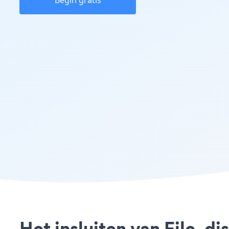
Begin gratis
Het insluiten van File_di