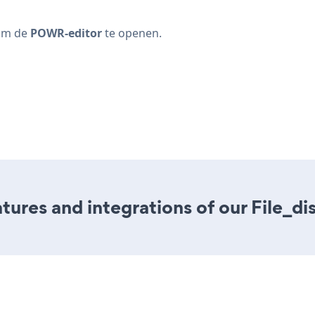
 om de
POWR-editor
te openen.
ures and integrations of our File_di