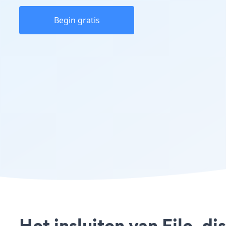
Begin gratis
Het insluiten van File_d