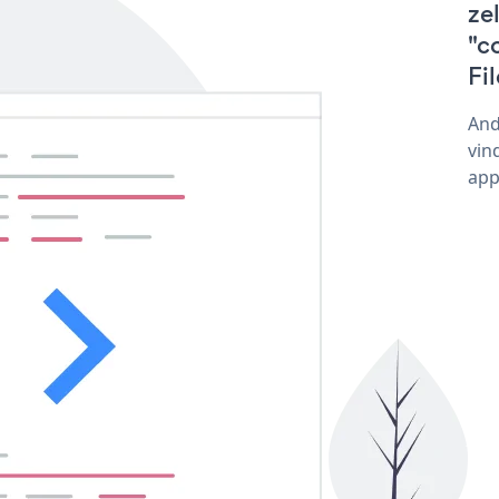
ze
"c
Fi
And
vin
app