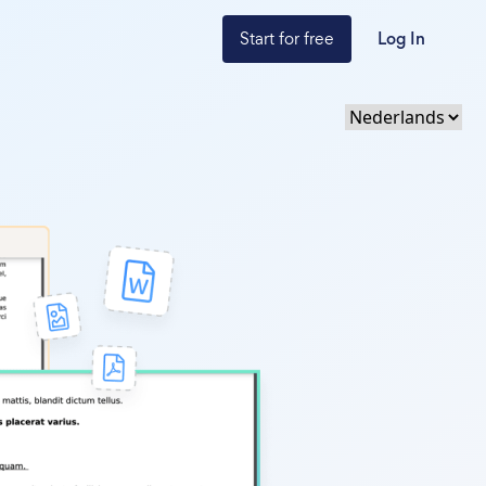
Start for free
Log In