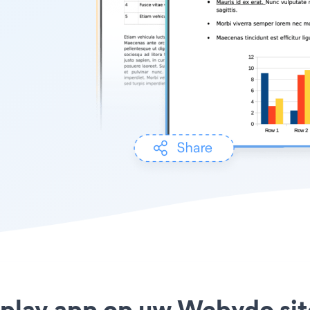
isplay app op uw Webydo site