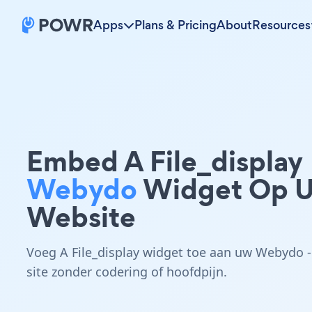
Apps
Plans & Pricing
About
Resources
Embed A File_display
Webydo
Widget Op 
Website
Voeg A File_display widget toe aan uw Webydo -
site zonder codering of hoofdpijn.