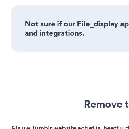
Not sure if our File_display a
and integrations.
Remove t
Als uw Tumblr website actief is, heeft u 