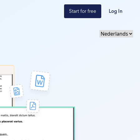
Start for free
Log In