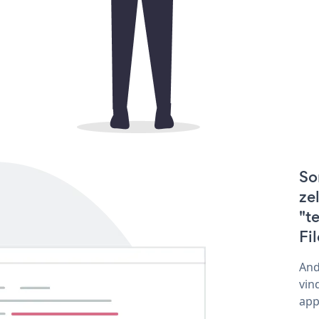
So
ze
"t
Fi
And
vin
app