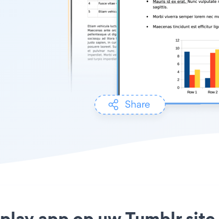
splay app op uw Tumblr site 