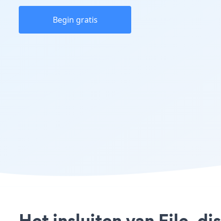
Begin gratis
Het insluiten van File_di