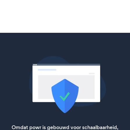
Omdat powr is gebouwd voor schaalbaarheid,