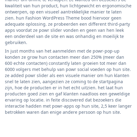
kwaliteit van hun product, hun lichtgewicht en ergonomische
ontwerpen, op een visueel aantrekkelijke manier te laten
zien. hun Fashion WordPress Theme bood hiervoor geen
adequate oplossing. ze probeerden een different third-party
apps voordat ze powr slider vonden en geen van hen leek
een onderdeel van de site en was onhandig en moeilijk te
gebruiken.
In just months van het aanmelden met de powr-pop-up
konden ze grow hun contacten meer dan 250% (meer dan
600 echte contacten) constantly laten groeien tot meer dan
6000 volgers met behulp van powr social voeden op hun site.
ze added powr slider als een visuele manier om hun klanten
snel te laten zien, aangezien ze coming to de startpagina
zijn, hoe de producten er in het echt uitzien. het laat hun
producten goed zien en gaf klanten naadloos een geweldige
ervaring op locatie. in feite discovered dat bezoekers die
interactie hadden met powr-apps op hun site, 2,5 keer langer
betrokken waren dan enige andere persoon op hun site.