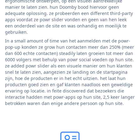
ergonomische ontwerpen, op een visueel aantrekkelijke
manier te laten zien. hun Doomby bood hiervoor geen
adequate oplossing. ze probeerden een different third-party
apps voordat ze powr slider vonden en geen van hen leek
een onderdeel van de site en was onhandig en moeilijk te
gebruiken.
In a small amount of time van het aanmelden met de powr-
pop-up konden ze grow hun contacten meer dan 250% (meer
dan 600 echte contacten) steadily laten groeien tot meer dan
6000 volgers met behulp van powr social voeden op hun site.
ze added powr slider als een visuele manier om hun klanten
snel te laten zien, aangezien ze landing on de startpagina
zijn, hoe de producten er in het echt uitzien. het laat hun
producten goed zien en gaf klanten naadloos een geweldige
ervaring op locatie. in feite discovered dat bezoekers die
interactie hadden met powr-apps op hun site, 2,5 keer langer
betrokken waren dan enige andere persoon op hun site.