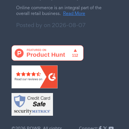
Online commerce is an integral part of the
overall retail business.
Read More
Posted by on
2026-08-07
©2026 POWR. All rights
Connect: