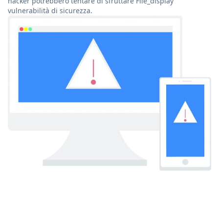
hacker potrebbero tentare di sfruttare File_display
vulnerabilità di sicurezza.