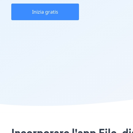
Inizia gratis
Incorporare l'app File_di