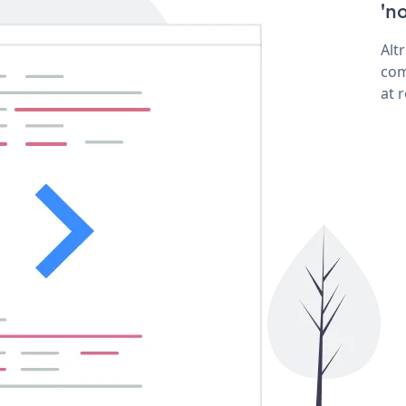
'no
Alt
com
at 