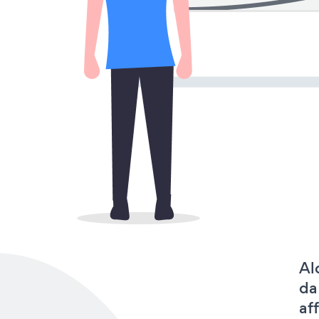
Al
da
af