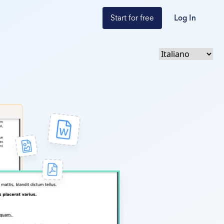
Start for free
Log In