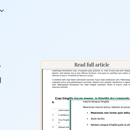
y
u
o