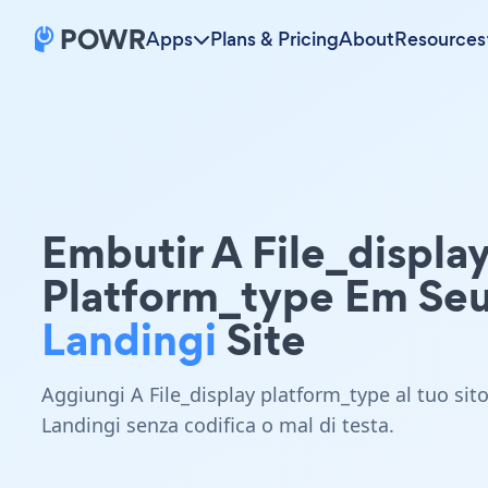
Apps
Plans & Pricing
About
Resources
Embutir A File_displa
Platform_type Em Se
Landingi
Site
Aggiungi A File_display platform_type al tuo sit
Landingi senza codifica o mal di testa.