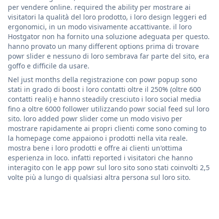
per vendere online. required the ability per mostrare ai
visitatori la qualità del loro prodotto, i loro design leggeri ed
ergonomici, in un modo visivamente accattivante. il loro
Hostgator non ha fornito una soluzione adeguata per questo.
hanno provato un many different options prima di trovare
powr slider e nessuno di loro sembrava far parte del sito, era
goffo e difficile da usare.
Nel just months della registrazione con powr popup sono
stati in grado di boost i loro contatti oltre il 250% (oltre 600
contatti reali) e hanno steadily cresciuto i loro social media
fino a oltre 6000 follower utilizzando powr social feed sul loro
sito. loro added powr slider come un modo visivo per
mostrare rapidamente ai propri clienti come sono coming to
la homepage come appaiono i prodotti nella vita reale.
mostra bene i loro prodotti e offre ai clienti un'ottima
esperienza in loco. infatti reported i visitatori che hanno
interagito con le app powr sul loro sito sono stati coinvolti 2,5
volte più a lungo di qualsiasi altra persona sul loro sito.