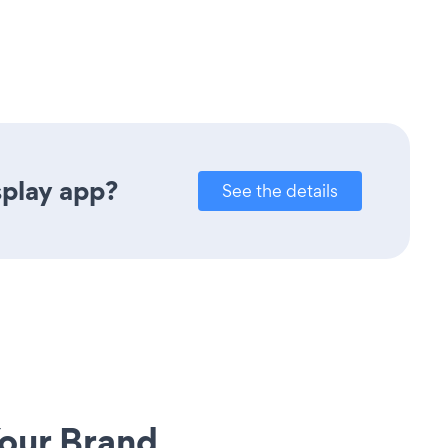
splay app?
See the details
our Brand