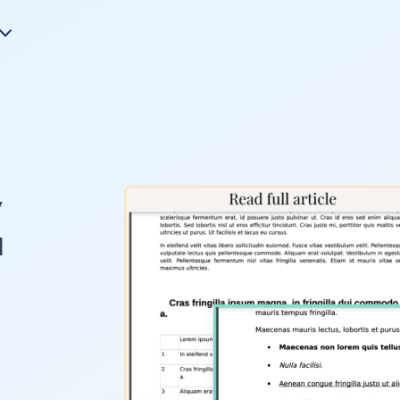
y
u
o