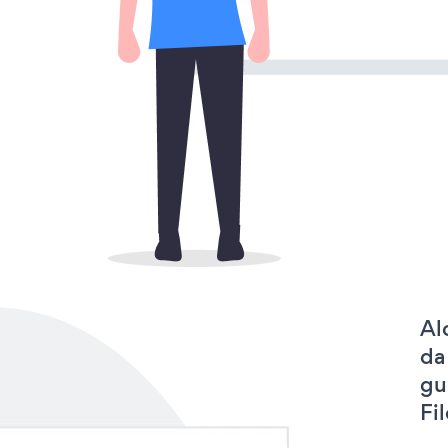
Al
da
gu
Fil