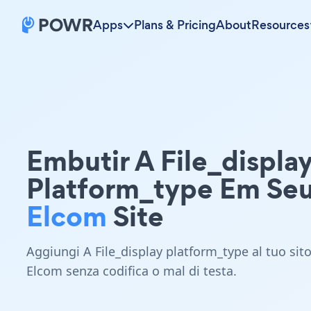
Apps
Plans & Pricing
About
Resources
Embutir A File_displa
Platform_type Em Se
Elcom
Site
Aggiungi A File_display platform_type al tuo sit
Elcom senza codifica o mal di testa.