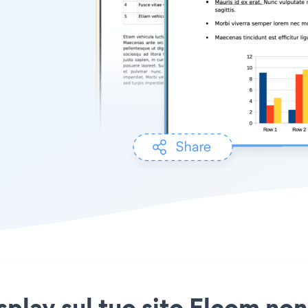
splay sul tuo sito Elcom non 