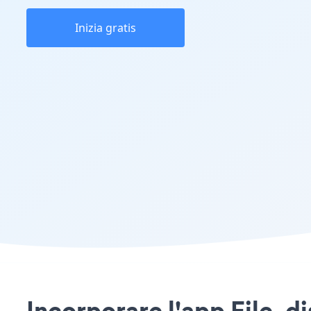
Inizia gratis
Incorporare l'app File_di