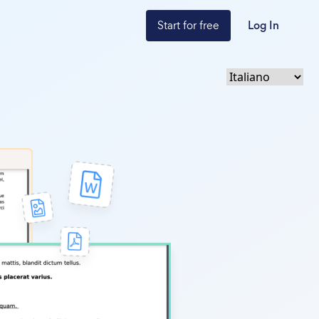
Start for free
Log In