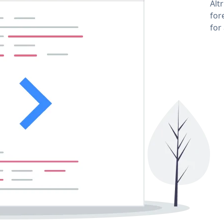
Alt
for
for