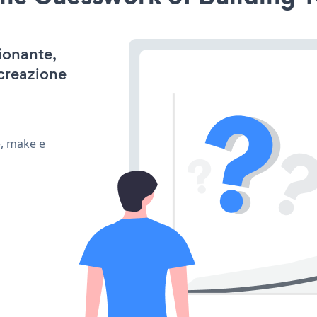
zionante,
 creazione
e, make e