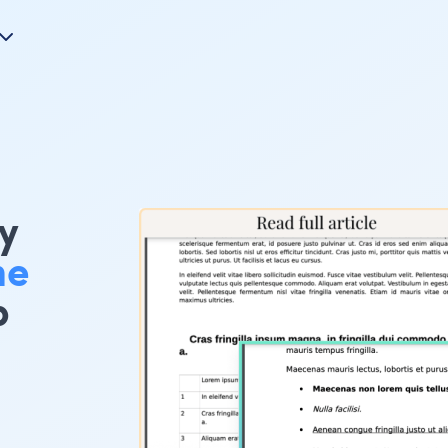
ay
me
b