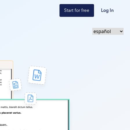
Start for free
Log In