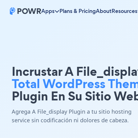
Apps
Plans & Pricing
About
Resources
Incrustar A File_displ
Total WordPress The
Plugin En Su Sitio We
Agrega A File_display Plugin a tu sitio hosting
service sin codificación ni dolores de cabeza.