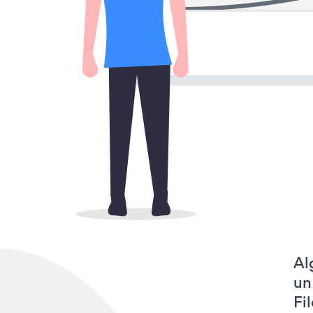
Al
un
Fi