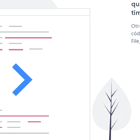
qu
tim
Otr
cód
Fil