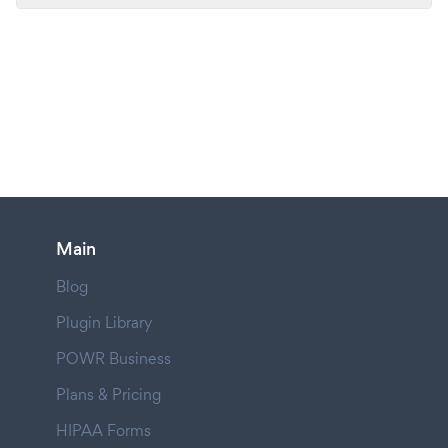
Main
Blog
Plugin Library
POWR Business
Plans & Pricing
HIPAA Forms