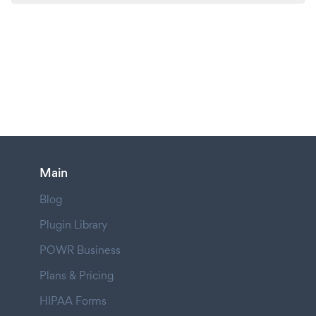
Main
Blog
Plugin Library
POWR Business
Plans & Pricing
HIPAA Forms