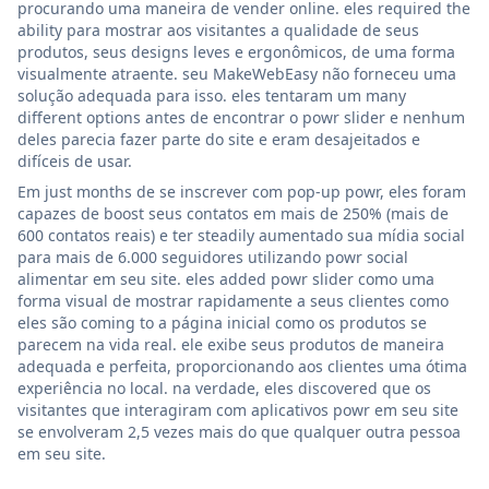
procurando uma maneira de vender online. eles required the
ability para mostrar aos visitantes a qualidade de seus
produtos, seus designs leves e ergonômicos, de uma forma
visualmente atraente. seu MakeWebEasy não forneceu uma
solução adequada para isso. eles tentaram um many
different options antes de encontrar o powr slider e nenhum
deles parecia fazer parte do site e eram desajeitados e
difíceis de usar.
Em just months de se inscrever com pop-up powr, eles foram
capazes de boost seus contatos em mais de 250% (mais de
600 contatos reais) e ter steadily aumentado sua mídia social
para mais de 6.000 seguidores utilizando powr social
alimentar em seu site. eles added powr slider como uma
forma visual de mostrar rapidamente a seus clientes como
eles são coming to a página inicial como os produtos se
parecem na vida real. ele exibe seus produtos de maneira
adequada e perfeita, proporcionando aos clientes uma ótima
experiência no local. na verdade, eles discovered que os
visitantes que interagiram com aplicativos powr em seu site
se envolveram 2,5 vezes mais do que qualquer outra pessoa
em seu site.