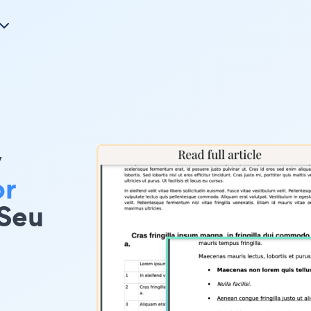
y
or
 Seu