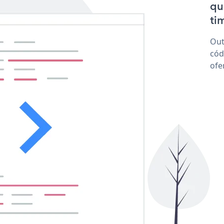
qu
tim
Out
cód
ofe