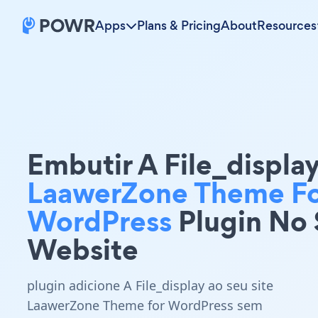
Apps
Plans & Pricing
About
Resources
Embutir A File_displa
LaawerZone Theme F
WordPress
Plugin No
Website
plugin adicione A File_display ao seu site
LaawerZone Theme for WordPress sem