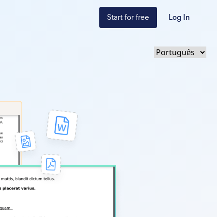
Start for free
Log In