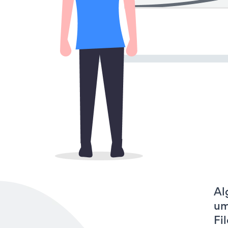
Al
um
Fi