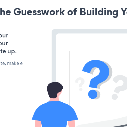
he Guesswork of Building Y
our
our
te up.
ate, make e