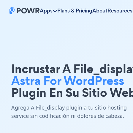
Apps
Plans & Pricing
About
Resources
Incrustar A File_displ
Astra For WordPress
Plugin En Su Sitio We
Agrega A File_display plugin a tu sitio hosting
service sin codificación ni dolores de cabeza.