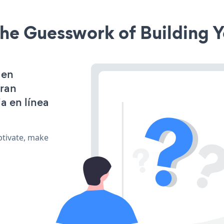
he Guesswork of Building Y
 en
gran
a en línea
ptivate, make