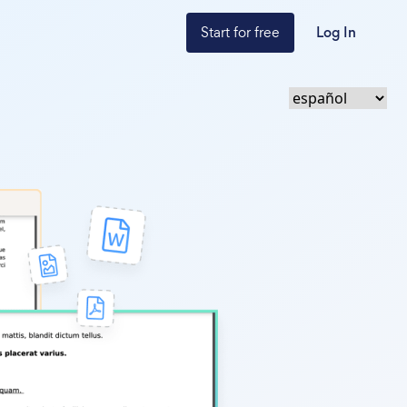
Start for free
Log In