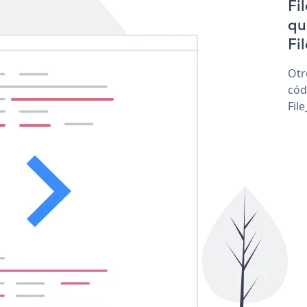
Fi
qu
Fil
Otr
cód
Fil