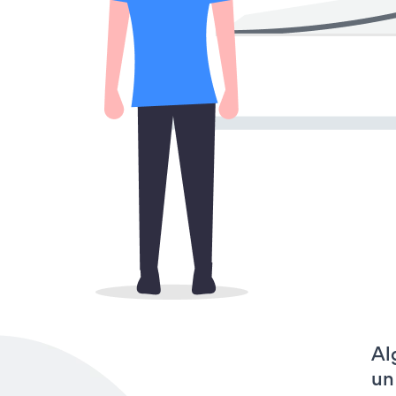
Al
un