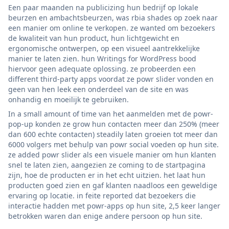
Een paar maanden na publicizing hun bedrijf op lokale
beurzen en ambachtsbeurzen, was rbia shades op zoek naar
een manier om online te verkopen. ze wanted om bezoekers
de kwaliteit van hun product, hun lichtgewicht en
ergonomische ontwerpen, op een visueel aantrekkelijke
manier te laten zien. hun Writings for WordPress bood
hiervoor geen adequate oplossing. ze probeerden een
different third-party apps voordat ze powr slider vonden en
geen van hen leek een onderdeel van de site en was
onhandig en moeilijk te gebruiken.
In a small amount of time van het aanmelden met de powr-
pop-up konden ze grow hun contacten meer dan 250% (meer
dan 600 echte contacten) steadily laten groeien tot meer dan
6000 volgers met behulp van powr social voeden op hun site.
ze added powr slider als een visuele manier om hun klanten
snel te laten zien, aangezien ze coming to de startpagina
zijn, hoe de producten er in het echt uitzien. het laat hun
producten goed zien en gaf klanten naadloos een geweldige
ervaring op locatie. in feite reported dat bezoekers die
interactie hadden met powr-apps op hun site, 2,5 keer langer
betrokken waren dan enige andere persoon op hun site.