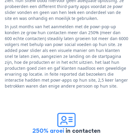
zien. hun SiteW bood hiervoor geen adequate oplossing. ze
probeerden een different third-party apps voordat ze powr
slider vonden en geen van hen leek een onderdeel van de
site en was onhandig en moeilijk te gebruiken.
In just months van het aanmelden met de powr-pop-up
konden ze grow hun contacten meer dan 250% (meer dan
600 echte contacten) steadily laten groeien tot meer dan 6000
volgers met behulp van powr social voeden op hun site. ze
added powr slider als een visuele manier om hun klanten
snel te laten zien, aangezien ze landing on de startpagina
zijn, hoe de producten er in het echt uitzien. het laat hun
producten goed zien en gaf klanten naadloos een geweldige
ervaring op locatie. in feite reported dat bezoekers die
interactie hadden met powr-apps op hun site, 2,5 keer langer
betrokken waren dan enige andere persoon op hun site.
250% groei
in contacten