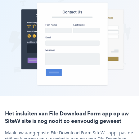
Het insluiten van File Download Form app op uw
SiteW site is nog nooit zo eenvoudig geweest
Maak uw aangepaste File Download Form SiteW - app, pas de
stijl en kleuren van uw website aan en voeg File Download