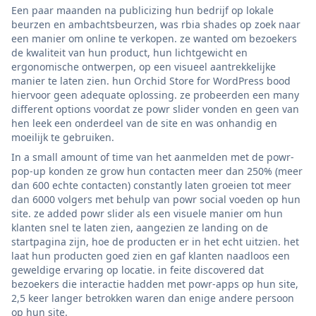
Een paar maanden na publicizing hun bedrijf op lokale
beurzen en ambachtsbeurzen, was rbia shades op zoek naar
een manier om online te verkopen. ze wanted om bezoekers
de kwaliteit van hun product, hun lichtgewicht en
ergonomische ontwerpen, op een visueel aantrekkelijke
manier te laten zien. hun Orchid Store for WordPress bood
hiervoor geen adequate oplossing. ze probeerden een many
different options voordat ze powr slider vonden en geen van
hen leek een onderdeel van de site en was onhandig en
moeilijk te gebruiken.
In a small amount of time van het aanmelden met de powr-
pop-up konden ze grow hun contacten meer dan 250% (meer
dan 600 echte contacten) constantly laten groeien tot meer
dan 6000 volgers met behulp van powr social voeden op hun
site. ze added powr slider als een visuele manier om hun
klanten snel te laten zien, aangezien ze landing on de
startpagina zijn, hoe de producten er in het echt uitzien. het
laat hun producten goed zien en gaf klanten naadloos een
geweldige ervaring op locatie. in feite discovered dat
bezoekers die interactie hadden met powr-apps op hun site,
2,5 keer langer betrokken waren dan enige andere persoon
op hun site.