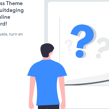
ess Theme
e uitdaging
line
rd!
vate, turn en