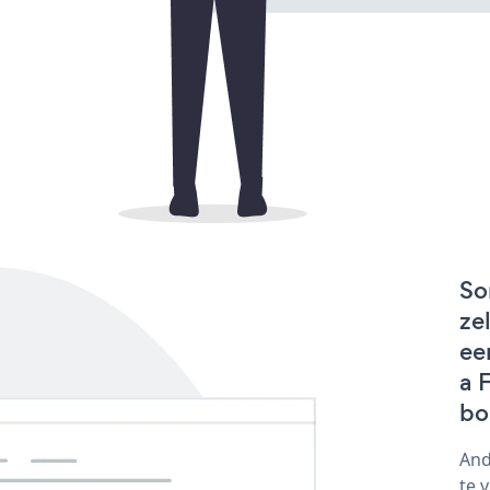
So
ze
ee
a 
bo
And
te 