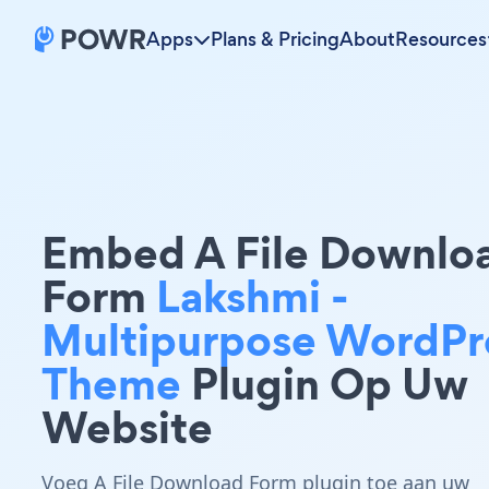
Apps
Plans & Pricing
About
Resources
Embed A File Downlo
Form
Lakshmi -
Multipurpose WordPr
Theme
Plugin Op Uw
Website
Voeg A File Download Form plugin toe aan uw