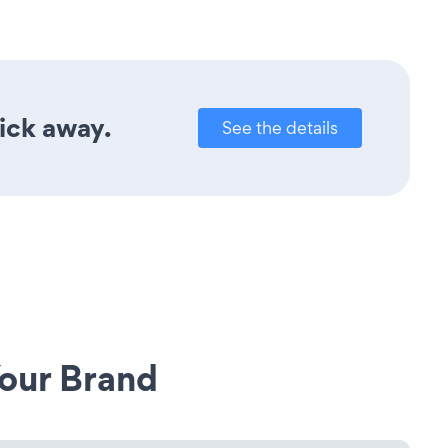
lick away.
See the details
our Brand