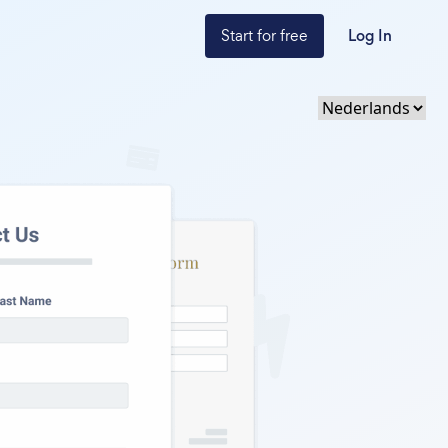
Start for free
Log In