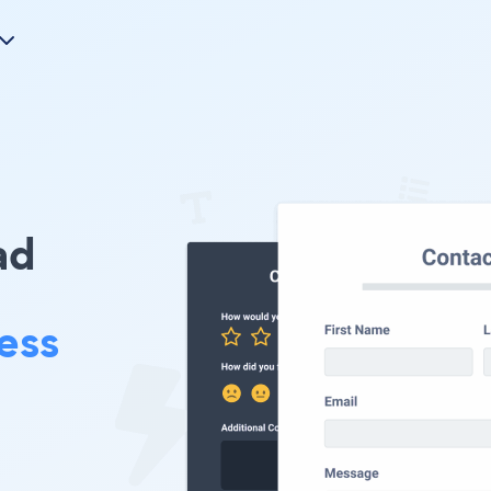
ad
ess