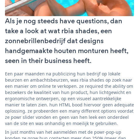
Als je nog steeds have questions, dan
take a look at wat rbia shades, een
zonnebrillenbedrijf dat designs
handgemaakte houten monturen heeft,
seen in their business heeft.
Een paar maanden na publicizing hun bedrijf op lokale
beurzen en ambachtsbeurzen, was rbia shades op zoek naar
een manier om online te verkopen. ze required the ability om
bezoekers de kwaliteit van hun product, hun lichtgewicht en
ergonomische ontwerpen, op een visueel aantrekkelijke
manier te laten zien. hun HTML bood hiervoor geen adequate
oplossing. ze probeerden een many different options voordat
ze powr slider vonden en geen van hen leek een onderdeel
van de site en was onhandig en moeilijk te gebruiken.
In just months van het aanmelden met de powr-pop-up
konden ze grow hun contacten meer dan 250% (meer dan