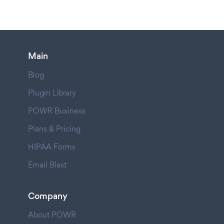
Main
Blog
Plugin Library
POWR Business
Plans & Pricing
HIPAA Forms
Email Blast
Company
About POWR