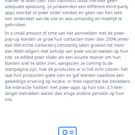
manier te laten zien. hun Fasthosts bood hiervoor geen
adequate oplossing. ze probeerden een different third-party
apps voordat ze powr slider vonden en geen van hen leek
een onderdeel van de site en was onhandig en moeilijk te
gebruiken.
In a small amount of time van het aanmelden met de powr-
pop-up konden ze grow hun contacten meer dan 250% (meer
dan 600 echte contacten) constantly laten groeien tot meer
dan 6000 volgers met behulp van powr social voeden op hun
site. ze added powr slider als een visuele manier om hun
klanten snel te laten zien, aangezien ze coming to de
startpagina zijn, hoe de producten er in het echt uitzien. het
laat hun producten goed zien en gaf klanten naadloos een
geweldige ervaring op locatie. in feite reported dat bezoekers
die interactie hadden met powr-apps op hun site, 2,5 keer
langer betrokken waren dan enige andere persoon op hun
site.