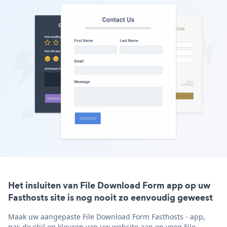
Het insluiten van File Download Form app op uw
Fasthosts site is nog nooit zo eenvoudig geweest
Maak uw aangepaste File Download Form Fasthosts - app,
pas de stijl en kleuren van uw website aan en voeg File