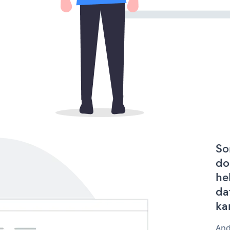
So
do
he
da
ka
And