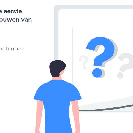
e eerste
bouwen van
e, turn en