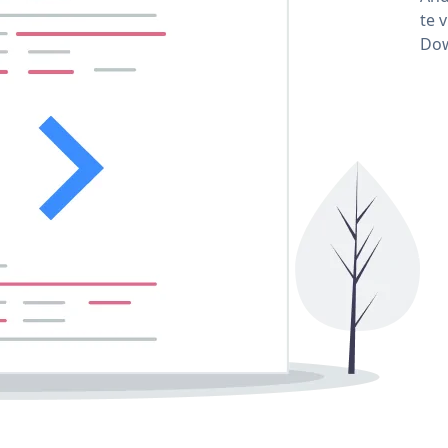
te 
Dow