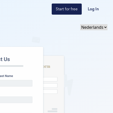
Start for free
Log In