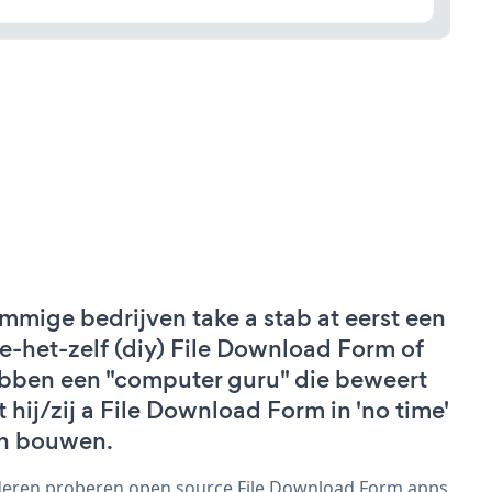
mmige bedrijven take a stab at eerst een
e-het-zelf (diy) File Download Form of
bben een "computer guru" die beweert
t hij/zij a File Download Form in 'no time'
n bouwen.
eren proberen open source File Download Form apps