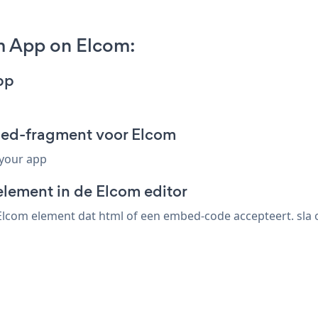
m App on Elcom:
pp
bed-fragment voor Elcom
 your app
element in de Elcom editor
lcom element dat html of een embed-code accepteert. sla o