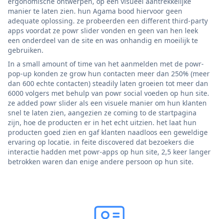
ergonomische ontwerpen, op een visueel aantrekkelijke
manier te laten zien. hun Agama bood hiervoor geen
adequate oplossing. ze probeerden een different third-party
apps voordat ze powr slider vonden en geen van hen leek
een onderdeel van de site en was onhandig en moeilijk te
gebruiken.
In a small amount of time van het aanmelden met de powr-
pop-up konden ze grow hun contacten meer dan 250% (meer
dan 600 echte contacten) steadily laten groeien tot meer dan
6000 volgers met behulp van powr social voeden op hun site.
ze added powr slider als een visuele manier om hun klanten
snel te laten zien, aangezien ze coming to de startpagina
zijn, hoe de producten er in het echt uitzien. het laat hun
producten goed zien en gaf klanten naadloos een geweldige
ervaring op locatie. in feite discovered dat bezoekers die
interactie hadden met powr-apps op hun site, 2,5 keer langer
betrokken waren dan enige andere persoon op hun site.