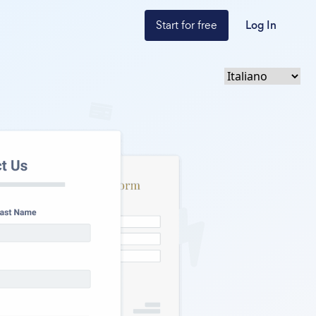
Start for free
Log In