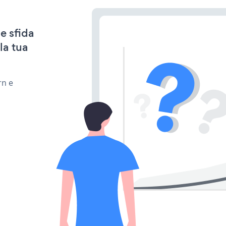
e sfida
la tua
rn e