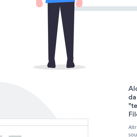
Al
da
"t
Fi
Alt
sou