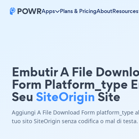
Apps
Plans & Pricing
About
Resources
Embutir A File Downl
Form Platform_type 
Seu
SiteOrigin
Site
Aggiungi A File Download Form platform_type a
tuo sito SiteOrigin senza codifica o mal di testa.