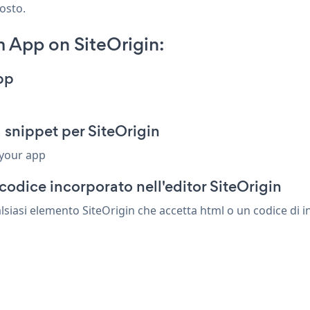
posto.
 App on SiteOrigin:
pp
snippet per SiteOrigin
 your app
codice incorporato nell'editor SiteOrigin
siasi elemento SiteOrigin che accetta html o un codice di in