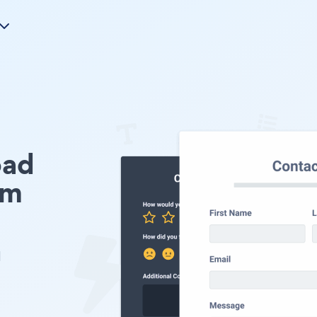
oad
Em
l