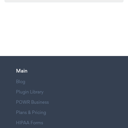
Main
Blog
Plugin Library
POWR Business
Plans & Pricing
HIPAA Forms