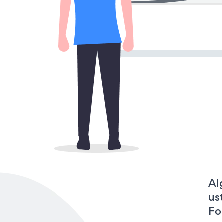
Al
us
Fo