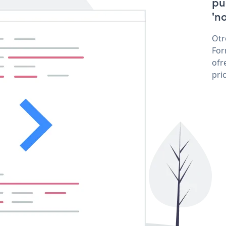
pu
'no
Otr
For
ofr
pri