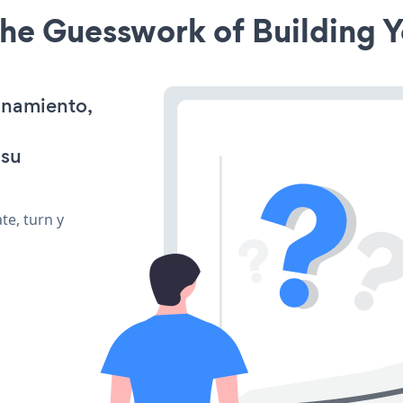
he Guesswork of Building Y
onamiento,
 su
te, turn y