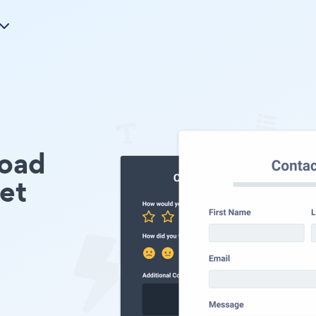
load
et