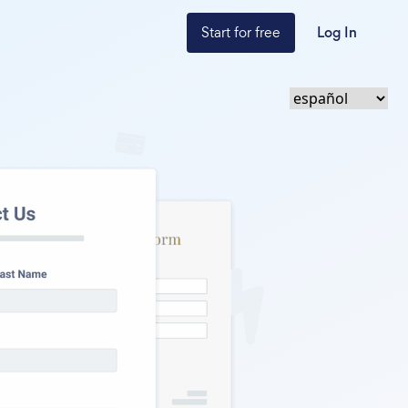
Start for free
Log In