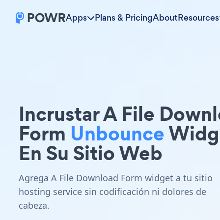
Apps
Plans & Pricing
About
Resources
Incrustar A File Down
Form
Unbounce
Widg
En Su Sitio Web
Agrega A File Download Form widget a tu sitio
hosting service sin codificación ni dolores de
cabeza.