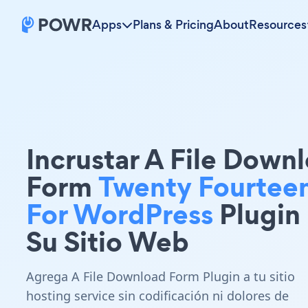
Apps
Plans & Pricing
About
Resources
Incrustar A File Down
Form
Twenty Fourtee
For WordPress
Plugin
Su Sitio Web
Agrega A File Download Form Plugin a tu sitio
hosting service sin codificación ni dolores de