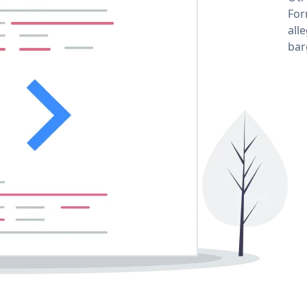
For
all
bar