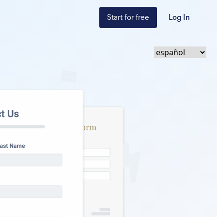
Start for free
Log In