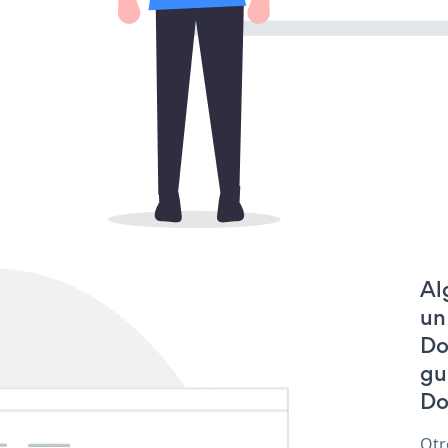
Al
un
Do
gu
Do
Otr