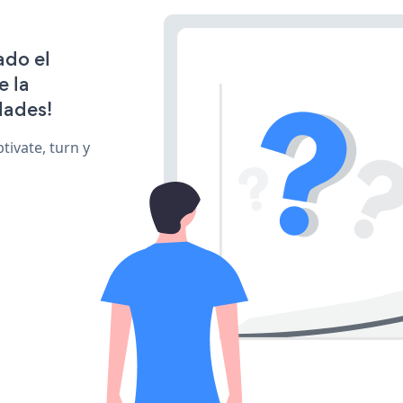
ado el
e la
dades!
tivate, turn y