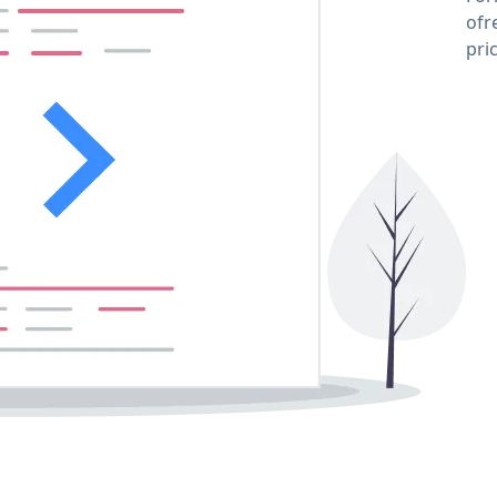
ofr
pri