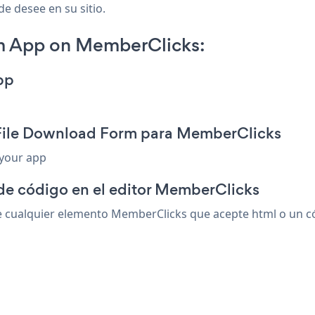
de desee en su sitio.
m App on MemberClicks:
pp
 File Download Form para MemberClicks
 your app
 de código en el editor MemberClicks
cualquier elemento MemberClicks que acepte html o un códi