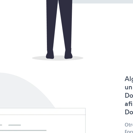
Al
un
Do
af
Do
Otr
For