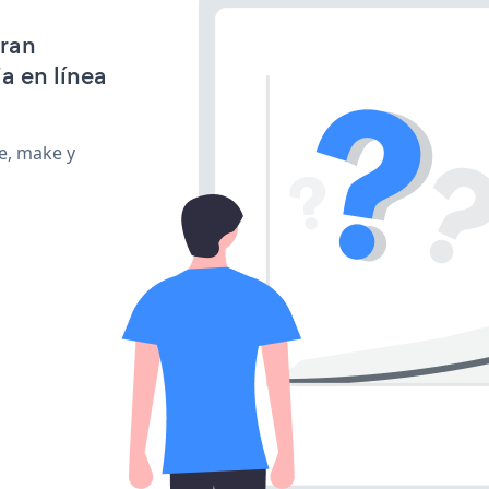
gran
a en línea
te, make y