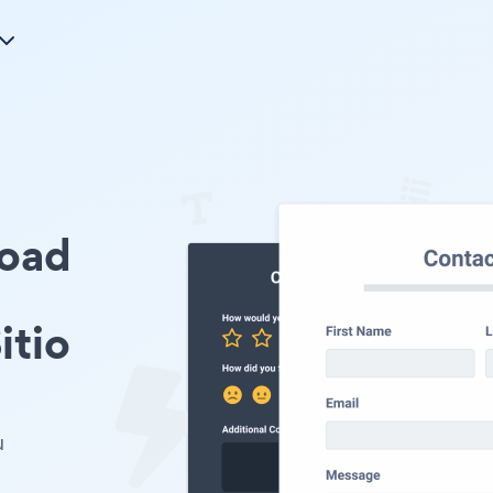
load
itio
u