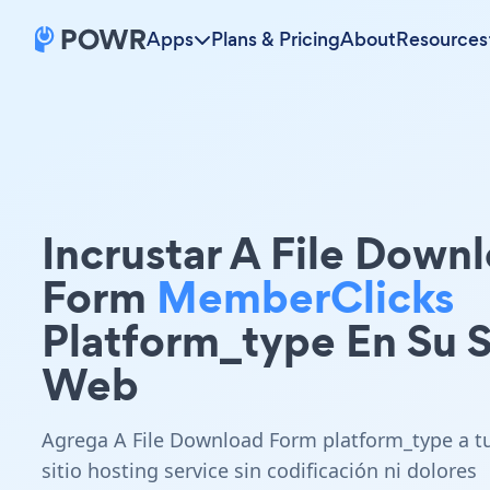
Apps
Plans & Pricing
About
Resources
Incrustar A File Down
Form
MemberClicks
Platform_type En Su S
Web
Agrega A File Download Form platform_type a t
sitio hosting service sin codificación ni dolores