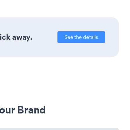
lick away.
See the details
our Brand