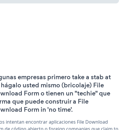
gunas empresas primero take a stab at
 hágalo usted mismo (bricolaje) File
wnload Form o tienen un "techie" que
irma que puede construir a File
wnload Form in 'no time'.
os intentan encontrar aplicaciones File Download
m de código abierto o foreign companies que claim to