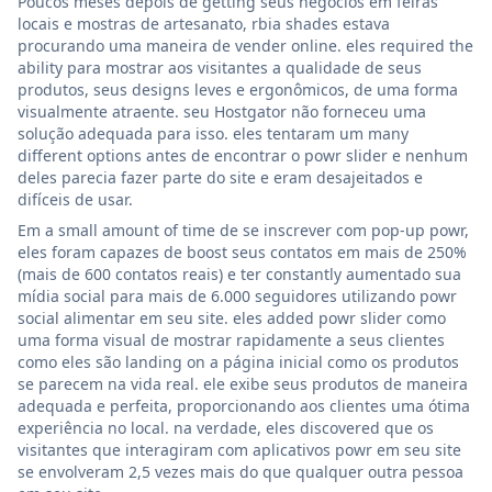
Poucos meses depois de getting seus negócios em feiras
locais e mostras de artesanato, rbia shades estava
procurando uma maneira de vender online. eles required the
ability para mostrar aos visitantes a qualidade de seus
produtos, seus designs leves e ergonômicos, de uma forma
visualmente atraente. seu Hostgator não forneceu uma
solução adequada para isso. eles tentaram um many
different options antes de encontrar o powr slider e nenhum
deles parecia fazer parte do site e eram desajeitados e
difíceis de usar.
Em a small amount of time de se inscrever com pop-up powr,
eles foram capazes de boost seus contatos em mais de 250%
(mais de 600 contatos reais) e ter constantly aumentado sua
mídia social para mais de 6.000 seguidores utilizando powr
social alimentar em seu site. eles added powr slider como
uma forma visual de mostrar rapidamente a seus clientes
como eles são landing on a página inicial como os produtos
se parecem na vida real. ele exibe seus produtos de maneira
adequada e perfeita, proporcionando aos clientes uma ótima
experiência no local. na verdade, eles discovered que os
visitantes que interagiram com aplicativos powr em seu site
se envolveram 2,5 vezes mais do que qualquer outra pessoa