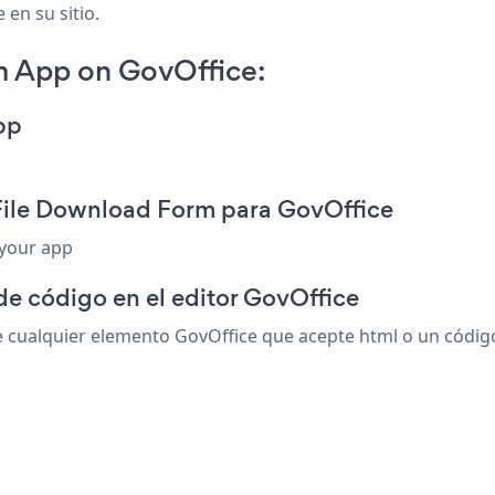
 en su sitio.
m App on GovOffice:
pp
 File Download Form para GovOffice
 your app
de código en el editor GovOffice
ualquier elemento GovOffice que acepte html o un código d