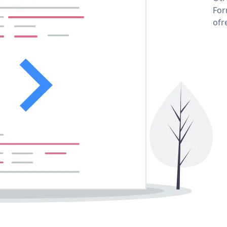
For
ofr