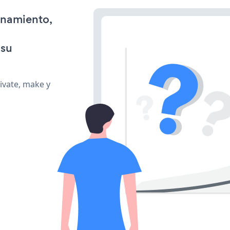
onamiento,
 su
ivate, make y