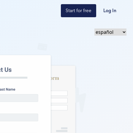
Start for free
Log In