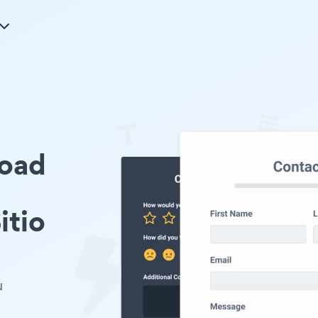
load
itio
u