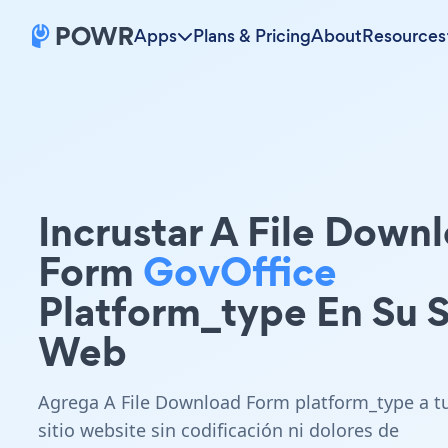
Apps
Plans & Pricing
About
Resources
Incrustar A File Down
Form
GovOffice
Platform_type En Su S
Web
Agrega A File Download Form platform_type a t
sitio website sin codificación ni dolores de