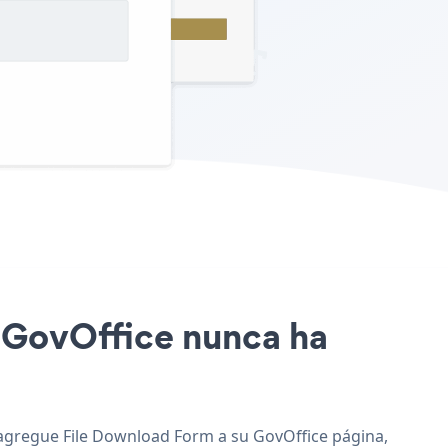
o GovOffice nunca ha
y agregue File Download Form a su GovOffice página,