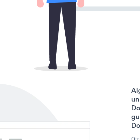
Al
un
Do
gu
Do
Otr