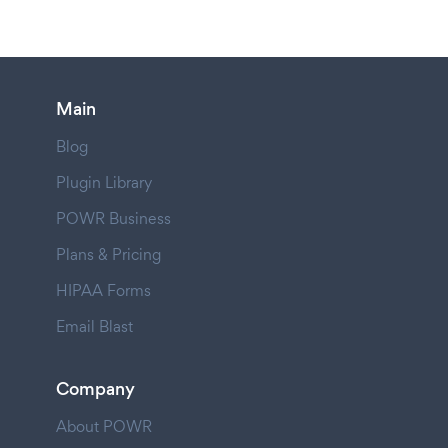
Main
Blog
Plugin Library
POWR Business
Plans & Pricing
HIPAA Forms
Email Blast
Company
About POWR