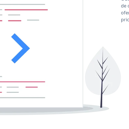
de 
ofe
pri