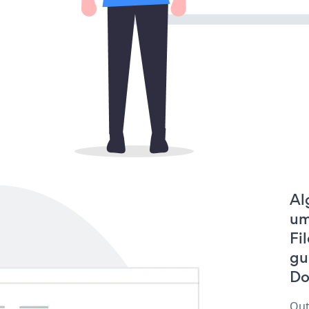
Al
um
Fi
gu
Do
Out