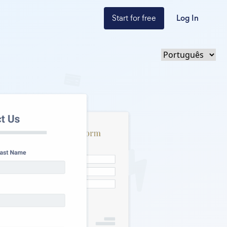
Start for free
Log In