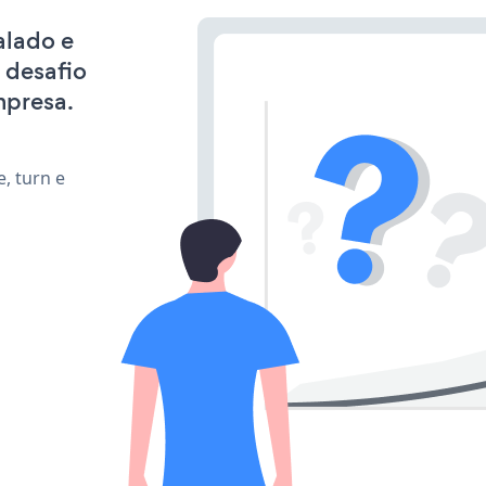
alado e
 desafio
mpresa.
, turn e