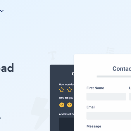
oad
u
o