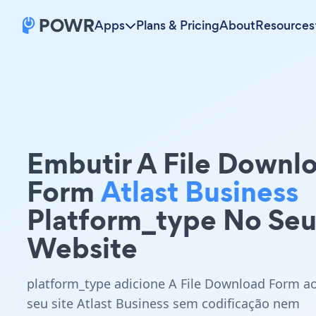
Apps
Plans & Pricing
About
Resources
Embutir A File Downl
Form
Atlast Business
Platform_type No Se
Website
platform_type adicione A File Download Form a
seu site Atlast Business sem codificação nem