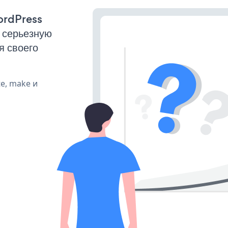
ordPress
 серьезную
я своего
te, make и