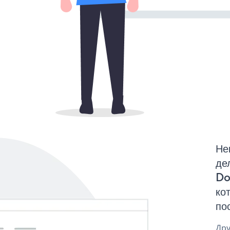
Не
де
Do
ко
по
Дру