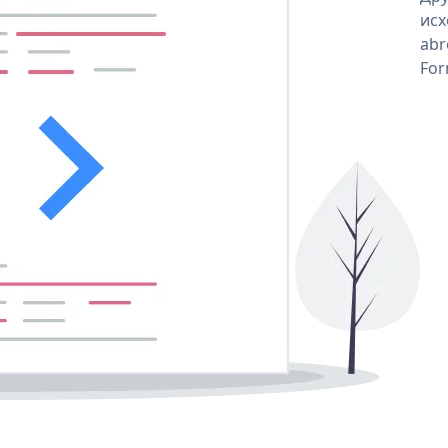
исх
abr
For