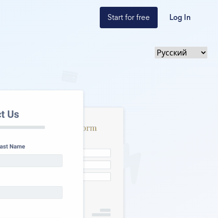
Start for free
Log In