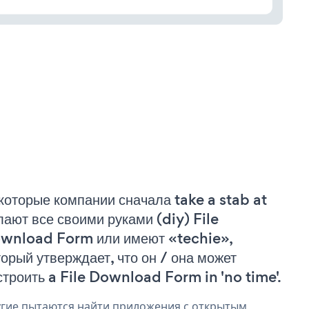
которые компании сначала take a stab at
лают все своими руками (diy) File
wnload Form или имеют «techie»,
торый утверждает, что он / она может
строить a File Download Form in 'no time'.
гие пытаются найти приложения с открытым