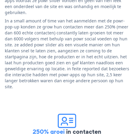
apps voordat ze powr slider vonden en geen van hen leek
een onderdeel van de site en was onhandig en moeilijk te
gebruiken.
In a small amount of time van het aanmelden met de powr-
pop-up konden ze grow hun contacten meer dan 250% (meer
dan 600 echte contacten) constantly laten groeien tot meer
dan 6000 volgers met behulp van powr social voeden op hun
site. ze added powr slider als een visuele manier om hun
klanten snel te laten zien, aangezien ze coming to de
startpagina zijn, hoe de producten er in het echt uitzien. het
laat hun producten goed zien en gaf klanten naadloos een
geweldige ervaring op locatie. in feite reported dat bezoekers
die interactie hadden met powr-apps op hun site, 2,5 keer
langer betrokken waren dan enige andere persoon op hun
site.
250% groei
in contacten