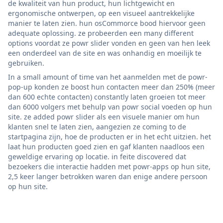
de kwaliteit van hun product, hun lichtgewicht en
ergonomische ontwerpen, op een visueel aantrekkelijke
manier te laten zien. hun osCommorce bood hiervoor geen
adequate oplossing. ze probeerden een many different
options voordat ze powr slider vonden en geen van hen leek
een onderdeel van de site en was onhandig en moeilijk te
gebruiken.
In a small amount of time van het aanmelden met de powr-
pop-up konden ze boost hun contacten meer dan 250% (meer
dan 600 echte contacten) constantly laten groeien tot meer
dan 6000 volgers met behulp van powr social voeden op hun
site. ze added powr slider als een visuele manier om hun
klanten snel te laten zien, aangezien ze coming to de
startpagina zijn, hoe de producten er in het echt uitzien. het
laat hun producten goed zien en gaf klanten naadloos een
geweldige ervaring op locatie. in feite discovered dat
bezoekers die interactie hadden met powr-apps op hun site,
2,5 keer langer betrokken waren dan enige andere persoon
op hun site.