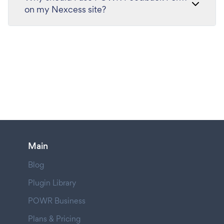
on my Nexcess site?
Main
Blog
Plugin Library
POWR Business
Plans & Pricing