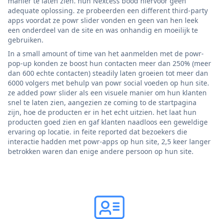
manier te laten zien. hun Nexcess bood hiervoor geen
adequate oplossing. ze probeerden een different third-party
apps voordat ze powr slider vonden en geen van hen leek
een onderdeel van de site en was onhandig en moeilijk te
gebruiken.
In a small amount of time van het aanmelden met de powr-
pop-up konden ze boost hun contacten meer dan 250% (meer
dan 600 echte contacten) steadily laten groeien tot meer dan
6000 volgers met behulp van powr social voeden op hun site.
ze added powr slider als een visuele manier om hun klanten
snel te laten zien, aangezien ze coming to de startpagina
zijn, hoe de producten er in het echt uitzien. het laat hun
producten goed zien en gaf klanten naadloos een geweldige
ervaring op locatie. in feite reported dat bezoekers die
interactie hadden met powr-apps op hun site, 2,5 keer langer
betrokken waren dan enige andere persoon op hun site.