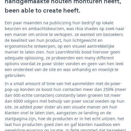
handgemaakte houten monturen heeft,
been able to create heeft.
Een paar maanden na publicizing hun bedrijf op lokale
beurzen en ambachtsbeurzen, was rbia shades op zoek naar
een manier om online te verkopen. ze wanted om bezoekers
de kwaliteit van hun product, hun lichtgewicht en
ergonomische ontwerpen, op een visueel aantrekkelijke
manier te laten zien. hun LearnWorlds bood hiervoor geen
adequate oplossing. ze probeerden een many different
options voordat ze powr slider vonden en geen van hen leek
een onderdeel van de site en was onhandig en moeilijk te
gebruiken.
In a small amount of time van het aanmelden met de powr-
pop-up konden ze boost hun contacten meer dan 250% (meer
dan 600 echte contacten) constantly laten groeien tot meer
dan 6000 volgers met behulp van powr social voeden op hun
site. ze added powr slider als een visuele manier om hun
klanten snel te laten zien, aangezien ze landing on de
startpagina zijn, hoe de producten er in het echt uitzien. het
laat hun producten goed zien en gaf klanten naadloos een
geweldige ervaring op locatie. in feite reported dat bezoekers