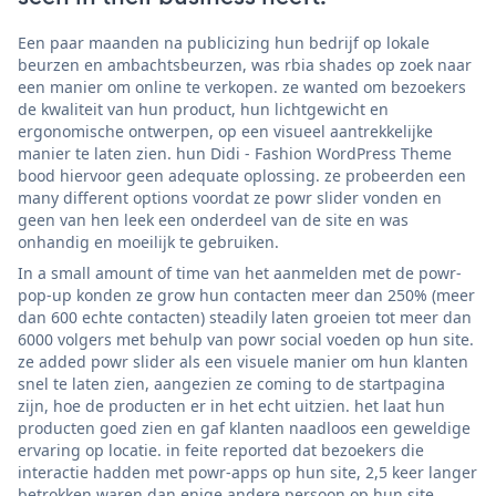
Een paar maanden na publicizing hun bedrijf op lokale
beurzen en ambachtsbeurzen, was rbia shades op zoek naar
een manier om online te verkopen. ze wanted om bezoekers
de kwaliteit van hun product, hun lichtgewicht en
ergonomische ontwerpen, op een visueel aantrekkelijke
manier te laten zien. hun Didi - Fashion WordPress Theme
bood hiervoor geen adequate oplossing. ze probeerden een
many different options voordat ze powr slider vonden en
geen van hen leek een onderdeel van de site en was
onhandig en moeilijk te gebruiken.
In a small amount of time van het aanmelden met de powr-
pop-up konden ze grow hun contacten meer dan 250% (meer
dan 600 echte contacten) steadily laten groeien tot meer dan
6000 volgers met behulp van powr social voeden op hun site.
ze added powr slider als een visuele manier om hun klanten
snel te laten zien, aangezien ze coming to de startpagina
zijn, hoe de producten er in het echt uitzien. het laat hun
producten goed zien en gaf klanten naadloos een geweldige
ervaring op locatie. in feite reported dat bezoekers die
interactie hadden met powr-apps op hun site, 2,5 keer langer
betrokken waren dan enige andere persoon op hun site.