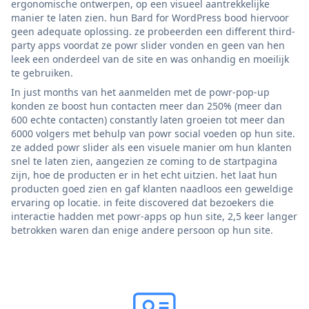
ergonomische ontwerpen, op een visueel aantrekkelijke
manier te laten zien. hun Bard for WordPress bood hiervoor
geen adequate oplossing. ze probeerden een different third-
party apps voordat ze powr slider vonden en geen van hen
leek een onderdeel van de site en was onhandig en moeilijk
te gebruiken.
In just months van het aanmelden met de powr-pop-up
konden ze boost hun contacten meer dan 250% (meer dan
600 echte contacten) constantly laten groeien tot meer dan
6000 volgers met behulp van powr social voeden op hun site.
ze added powr slider als een visuele manier om hun klanten
snel te laten zien, aangezien ze coming to de startpagina
zijn, hoe de producten er in het echt uitzien. het laat hun
producten goed zien en gaf klanten naadloos een geweldige
ervaring op locatie. in feite discovered dat bezoekers die
interactie hadden met powr-apps op hun site, 2,5 keer langer
betrokken waren dan enige andere persoon op hun site.