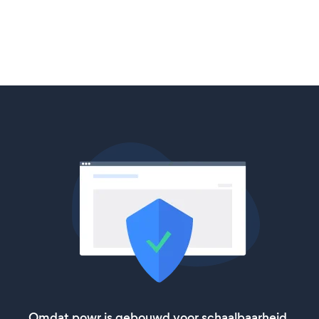
Omdat powr is gebouwd voor schaalbaarheid,